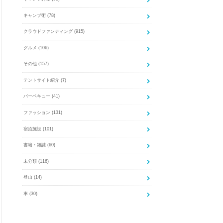
キャンプ術
(78)
クラウドファンディング
(915)
グルメ
(106)
その他
(157)
テントサイト紹介
(7)
バーベキュー
(41)
ファッション
(131)
宿泊施設
(101)
書籍・雑誌
(60)
未分類
(116)
登山
(14)
車
(30)