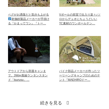
ペグがお洒落だと気分も上がる
Vポールの前室で出入り楽々♪ソ
老舗鉄製品メーカーが手掛け
ロからデュオにちょうどいい
る『かまってワン』『トー…
TC素材のワンポールテン…
アウトドアから部屋キャンま
バイク部品メーカーが作ったツ
で。3Way真鍮ランタンスタン
ーリーングキャンプのためのテ
ド「tsurusu」…
ント『MAEHIROドー…
続きを見る