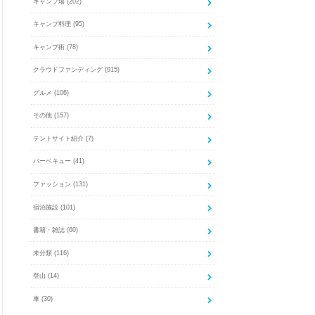
キャンプ場
(202)
キャンプ料理
(95)
キャンプ術
(78)
クラウドファンディング
(915)
グルメ
(106)
その他
(157)
テントサイト紹介
(7)
バーベキュー
(41)
ファッション
(131)
宿泊施設
(101)
書籍・雑誌
(60)
未分類
(116)
登山
(14)
車
(30)