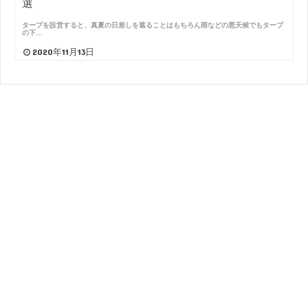
選
タープを設営すると、真夏の日差しを遮ることはもちろん雨などの悪天候でもタープ
の下…
2020年11月13日