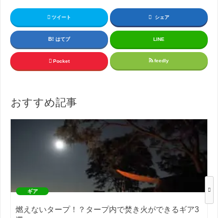
ツイート
シェア
はてブ
LINE
feedly
Pocket
おすすめ記事
ギア
燃えないタープ！？タープ内で焚き火ができるギア3