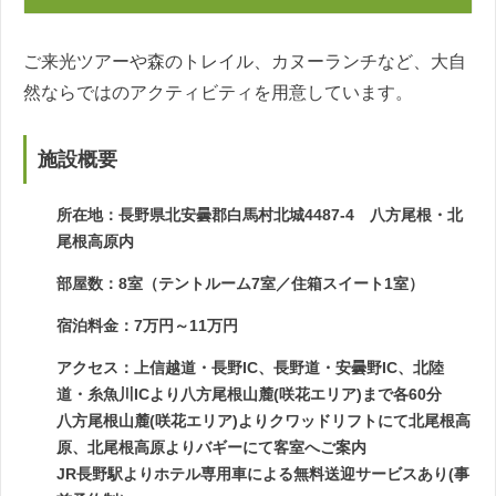
ご来光ツアーや森のトレイル、カヌーランチなど、大自
然ならではのアクティビティを用意しています。
施設概要
所在地：長野県北安曇郡白馬村北城4487-4 八方尾根・北
尾根高原内
部屋数：8室（テントルーム7室／住箱スイート1室）
宿泊料金：7万円～11万円
アクセス：上信越道・長野IC、長野道・安曇野IC、北陸
道・糸魚川ICより八方尾根山麓(咲花エリア)まで各60分
八方尾根山麓(咲花エリア)よりクワッドリフトにて北尾根高
原、北尾根高原よりバギーにて客室へご案内
JR長野駅よりホテル専用車による無料送迎サービスあり(事