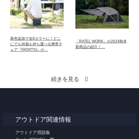
新色追加で全8カラーに！どこ
「RATEL WORK」の2024秋冬
にでも何個も持ち運べる携帯チ
新商品の紹介！…
ェア『PATATTO』が…
続きを見る
アウトドア関連情報
アウトドア用語集