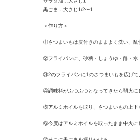
サラダ油
…
大さじ
1
黒ごま
…
大さじ
1/2
〜
1
＜作り方＞
①さつまいもは皮付きのままよく洗い、乱
②フライパンに、砂糖・しょうゆ・酢・水
③2のフライパンに1のさつまいもを広げ
④調味料がふつふつとなってきたら弱火に
⑤
アルミホイルを取り、さつまいもの上下
⑥今度はアルミホイルを取ったまま中火に
⑦そこに黒ごまを振りかける。