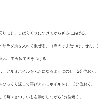
切りにし、
しばらく水につけてからざるにあげる。
・サラダ油を入れて混ぜる。
（※火はまだつけません。）
て入れ、中火位で火をつける。
し、アルミホイルをふたになるようにのせ、
2
分位おく。
をひっくり返して再びアルミホイルをし、
2
分位おく。
して時々さつまいもを動かしながら
2
分位焼く。