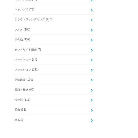
キャンプ術
(78)
クラウドファンディング
(915)
グルメ
(106)
その他
(157)
テントサイト紹介
(7)
バーベキュー
(41)
ファッション
(131)
宿泊施設
(101)
書籍・雑誌
(60)
未分類
(116)
登山
(14)
車
(30)