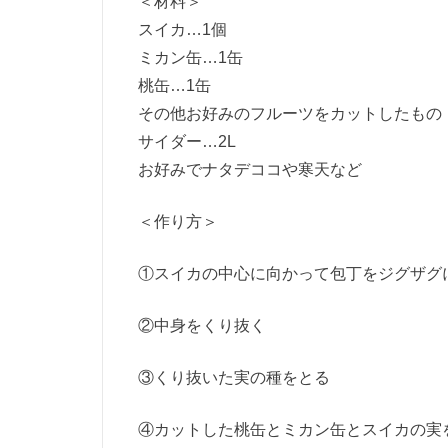
＜材料＞
スイカ
…1
個
ミカン缶
…1
缶
桃缶
…1
缶
その他お好みのフルーツをカットしたもの
サイダー
…2L
お好みでナタデココや寒天など
＜作り方＞
①スイカの中心に向かって包丁をジグザグ
②中身をくり抜く
③くり抜いた実の種をとる
④カットした桃缶とミカン缶とスイカの実