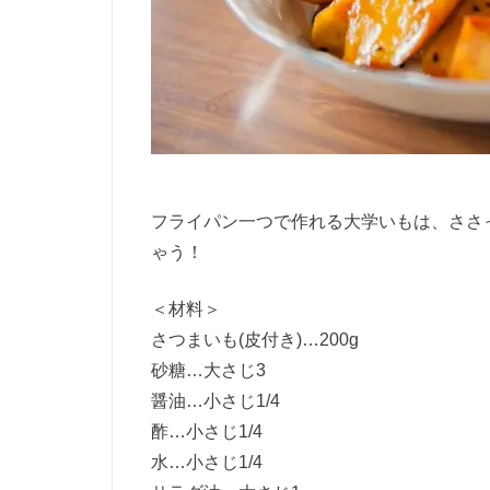
フライパン一つで作れる大学いもは、ささ
ゃう！
＜材料＞
さつまいも
(
皮付き
)…200g
砂糖
…
大さじ
3
醤油
…
小さじ
1/4
酢
…
小さじ
1/4
水
…
小さじ
1/4