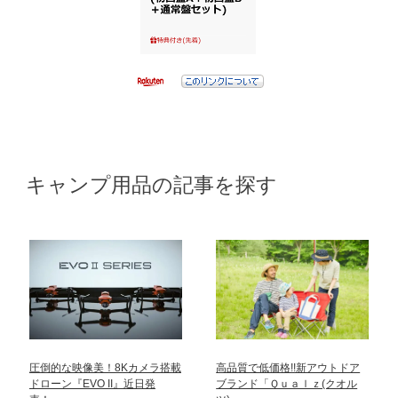
キャンプ用品の記事を探す
圧倒的な映像美！8Kカメラ搭載
高品質で低価格!!新アウトドア
ドローン『EVO II』近日発
ブランド「Ｑｕａｌｚ(クオル