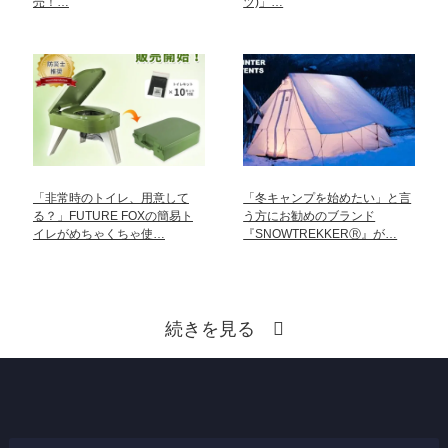
売！…
ツ)」…
「非常時のトイレ、用意して
「冬キャンプを始めたい」と言
る？」FUTURE FOXの簡易ト
う方にお勧めのブランド
イレがめちゃくちゃ使…
『SNOWTREKKERⓇ』が…
続きを見る