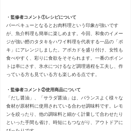
・監修者コメント①レシピについて
バーベキューとなるとお肉料理という印象が強いです
が、魚介料理も簡単に楽しめます。今回、和食のイメー
ジが強い鰹のタタキをハワイ料理を代表する一品の「ポ
キ」にアレンジしました。アボカドを盛り付け、女性も
食べやすく、彩りに食欲をそそられます。一番のポイン
トは串にさす、氷水につけるなど調理過程を工夫し、作
っている方も見ている方も楽しめる点です。
・監修者コメント②使用商品について
「だし醤油」、「サラダ醤油」は、バランスよく様々な
食材が原材料に使用されている合わせ調味料です。レモ
ンを絞ったり、他の調味料と細かく計量して合わせたり
といった手間も省け、時短にもつながり、アウトドアに
ぴったりです。