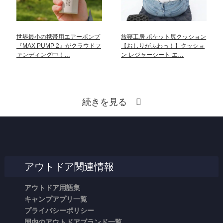
世界最小の携帯用エアーポンプ
旅寝工房 ポケット尻クッション
『MAX PUMP 2』がクラウドフ
【おしりがふわっ！】クッショ
ァンディング中！…
ン レジャーシート エ…
続きを見る
アウトドア関連情報
アウトドア用語集
キャンプアプリ一覧
プライバシーポリシー
国内のアウトドアブランド一覧