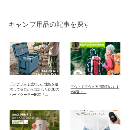
キャンプ用品の記事を探す
「イナフ＝丁度いい」性能を追
アウトドアウェア用洗剤おすす
求してゼロから設計したDODの
め6選！…
ハードクーラーBOX『…