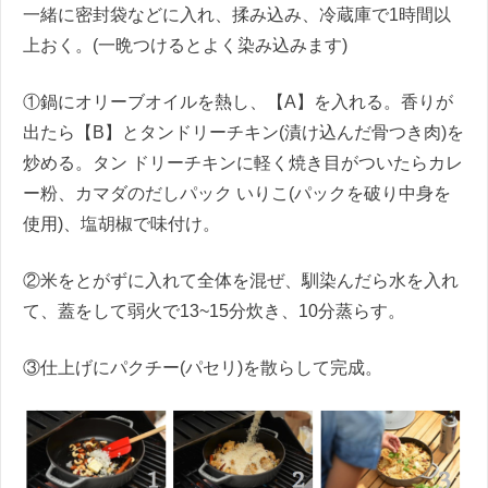
一緒に密封袋などに入れ、揉み込み、冷蔵庫で1時間以
上おく。(一晩つけるとよく染み込みます)
①鍋にオリーブオイルを熱し、【A】を入れる。香りが
出たら【B】とタンドリーチキン(漬け込んだ骨つき肉)を
炒める。タン ドリーチキンに軽く焼き目がついたらカレ
ー粉、カマダのだしパック いりこ(パックを破り中身を
使用)、塩胡椒で味付け。
②米をとがずに入れて全体を混ぜ、馴染んだら水を入れ
て、蓋をして弱火で13~15分炊き、10分蒸らす。
③仕上げにパクチー(パセリ)を散らして完成。