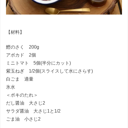
【材料】
鰹のさく 200g
アボカド 2個
ミニトマト 5個(半分にカット)
紫玉ねぎ 1/2個(スライスして水にさらす)
白ごま 適量
氷水
＜ポキのたれ＞
だし醤油 大さじ2
サラダ醤油 大さじ1と1/2
ごま油 小さじ2