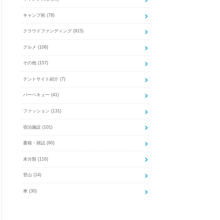
キャンプ術
(78)
クラウドファンディング
(915)
グルメ
(106)
その他
(157)
テントサイト紹介
(7)
バーベキュー
(41)
ファッション
(131)
宿泊施設
(101)
書籍・雑誌
(60)
未分類
(116)
登山
(14)
車
(30)