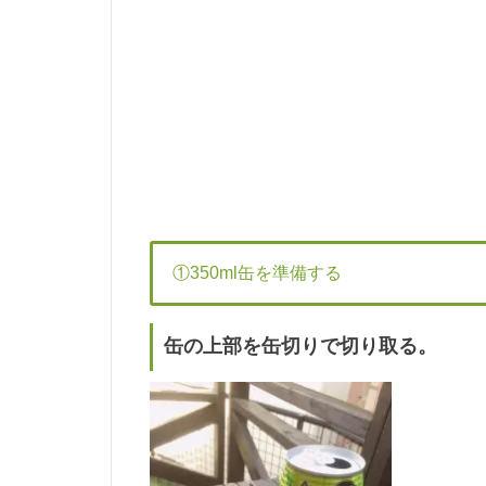
①350ml缶を準備する
缶の上部を缶切りで切り取る。