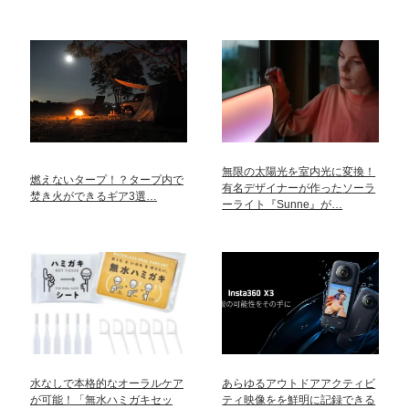
無限の太陽光を室内光に変換！
燃えないタープ！？タープ内で
有名デザイナーが作ったソーラ
焚き火ができるギア3選…
ーライト『Sunne』が…
水なしで本格的なオーラルケア
あらゆるアウトドアアクティビ
が可能！「無水ハミガキセッ
ティ映像をを鮮明に記録できる