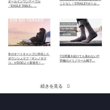
オールインワンテーブル
ことなし！STANLEYボトル…
『EAGLE TABLE』…
冬のオートキャンプに特化した
7日間履き続けても臭わない!?
ダウンシュラフ『ギンノタラ
究極のメリノウール靴下…
コ』がDODより新発売！…
続きを見る