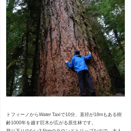
トフィーノからWater Taxiで10分、直径が18mもある樹
齢1000年を越す巨木が広がる原生林です。
登り下りのない3.5kmのラウンドトリップなので、大人