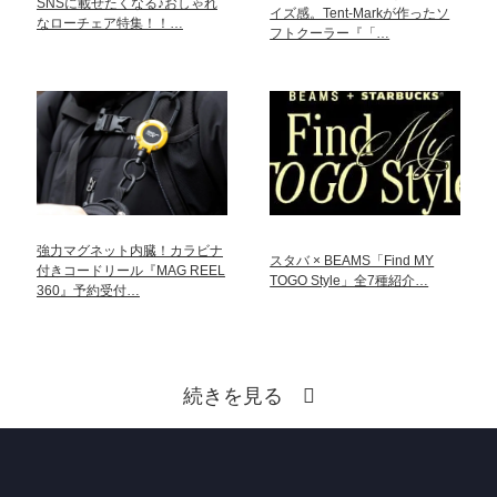
SNSに載せたくなる♪おしゃれ
イズ感。Tent-Markが作ったソ
なローチェア特集！！…
フトクーラー『「…
強力マグネット内臓！カラビナ
スタバ × BEAMS「Find MY
付きコードリール『MAG REEL
TOGO Style」全7種紹介…
360』予約受付…
続きを見る