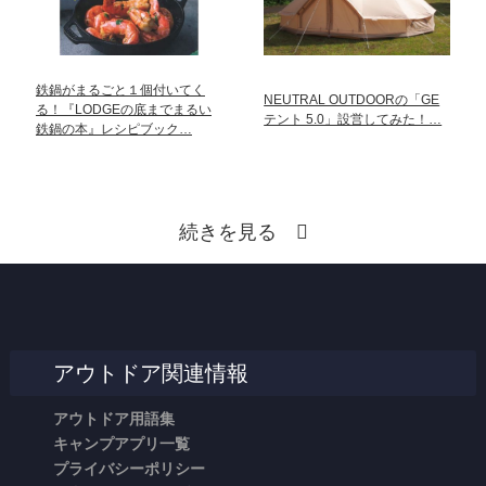
鉄鍋がまるごと１個付いてく
NEUTRAL OUTDOORの「GE
る！『LODGEの底までまるい
テント 5.0」設営してみた！…
鉄鍋の本』レシピブック…
続きを見る
アウトドア関連情報
アウトドア用語集
キャンプアプリ一覧
プライバシーポリシー