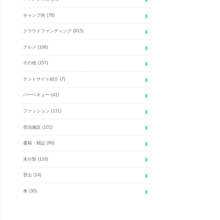
キャンプ術
(78)
クラウドファンディング
(915)
グルメ
(106)
その他
(157)
テントサイト紹介
(7)
バーベキュー
(41)
ファッション
(131)
宿泊施設
(101)
書籍・雑誌
(60)
未分類
(116)
登山
(14)
車
(30)