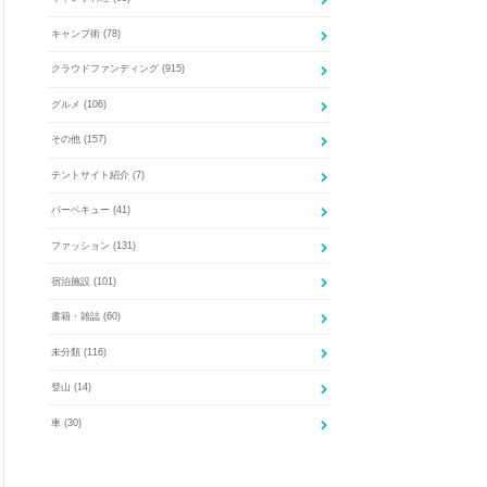
キャンプ術
(78)
クラウドファンディング
(915)
グルメ
(106)
その他
(157)
テントサイト紹介
(7)
バーベキュー
(41)
ファッション
(131)
宿泊施設
(101)
書籍・雑誌
(60)
未分類
(116)
登山
(14)
車
(30)