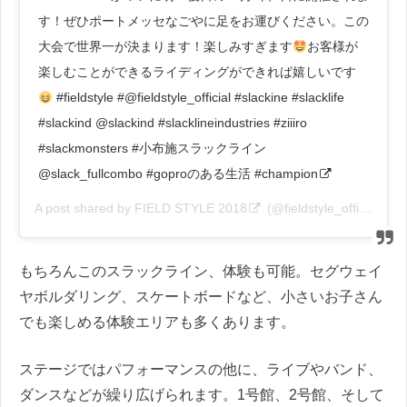
す！ぜひポートメッセなごやに足をお運びください。この
大会で世界一が決まります！楽しみすぎます
お客様が
楽しむことができるライディングができれば嬉しいです
#fieldstyle #@fieldstyle_official #slackine #slacklife
#slackind @slackind #slacklineindustries #ziiiro
#slackmonsters #小布施スラックライン
@slack_fullcombo #goproのある生活 #champion
A post shared by
FIELD STYLE 2018
(@fieldstyle_official) on
もちろんこのスラックライン、体験も可能。セグウェイ
ヤボルダリング、スケートボードなど、小さいお子さん
でも楽しめる体験エリアも多くあります。
ステージではパフォーマンスの他に、ライブやバンド、
ダンスなどが繰り広げられます。1号館、2号館、そして