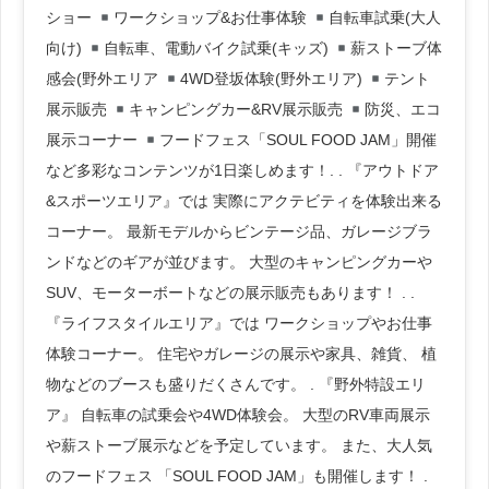
ショー
ワークショップ&お仕事体験
自転車試乗(大人
向け)
自転車、電動バイク試乗(キッズ)
薪ストーブ体
感会(野外エリア
4WD登坂体験(野外エリア)
テント
展示販売
キャンピングカー&RV展示販売
防災、エコ
展示コーナー
フードフェス「SOUL FOOD JAM」開催
など多彩なコンテンツが1日楽しめます！. . 『アウトドア
&スポーツエリア』では 実際にアクテビティを体験出来る
コーナー。 最新モデルからビンテージ品、ガレージブラ
ンドなどのギアが並びます。 大型のキャンピングカーや
SUV、モーターボートなどの展示販売もあります！ . .
『ライフスタイルエリア』では ワークショップやお仕事
体験コーナー。 住宅やガレージの展示や家具、雑貨、 植
物などのブースも盛りだくさんです。 . 『野外特設エリ
ア』 自転車の試乗会や4WD体験会。 大型のRV車両展示
や薪ストーブ展示などを予定しています。 また、大人気
のフードフェス 「SOUL FOOD JAM」も開催します！ .