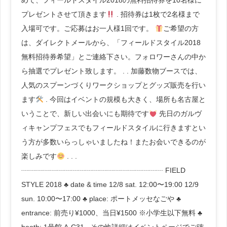
めて、フィールドスタイル2018の無料招待券を10名様に
プレゼントさせて頂きます
. 招待券は1枚で2名様まで
入場可です。ご応募はお一人様1回です。
ご希望の方
は、ダイレクトメールから、「フィールドスタイル2018
無料招待券希望」とご連絡下さい。フォロワーさんの中か
ら抽選でプレゼント致します。 . . 加藤数物ブースでは、
人気のスプーンづくりワークショップとグッズ販売を行い
ます
. 今回はイベントの規模も大きく、場所も名古屋と
いうことで、新しい出会いにも期待です
先日のガルヴ
ィキャンプフェスでもフィールドスタイルに行きますとい
う方が多数いらっしゃいましたね！またお会いできるのが
楽しみです
. . .
┈┈┈┈┈┈┈┈┈┈┈┈┈┈┈┈┈┈┈┈ FIELD
STYLE 2018 ♣︎ date & time 12/8 sat. 12:00〜19:00 12/9
sun. 10:00〜17:00 ♣︎ place: ポートメッセなごや ♣︎
entrance: 前売り¥1000、当日¥1500 ※小学生以下無料 ♣︎