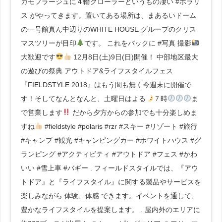
カモフラージュに４輪クローラーというもの凄い #ポラリ
ス がやってきます。置いてある場所は、まあるいドーム
の一号館真ん中辺りのWHITE HOUSE グループのクリス
マスツリーが目印
です。 これをバックに #写真 撮影
大歓迎です
12月8日(土)9日(日)開催！ 中部地区最大
の遊びの祭典 アウトドア&ライフスタイルフェス
『FIELDSTYLE 2018』はもう間も無く今週末に開催で
す！そしてなんとなんと、土曜日はよる
７時
ま
で営業します
だから夕方からの参加でも十分楽しめま
すね
#fieldstyle #polaris #rzr #スキー #リゾート #旅行
#キャンプ #観光 #キャンピングカー #ホワイトハウス #グ
ランピング #アクティビティ #アウトドア #フェス #かわ
いい #雪上車 #バギー . フィールドスタイルでは、『アウ
トドア』と『ライフスタイル』に関する製品やサービスを
楽しみながら 体験、体感 できます。イベントを通して、
豊かなライフスタイルを提案します。 . 屋内外のエリアに