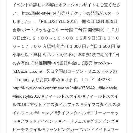
イベントの詳しい内容はオフィシャルサイトをご覧くださ
い。 http://field-style.jp/ 前売りチケットの発売がスタート
しました。 . 『FIELDSTYLE 2018』 開催日:12月8日9日
会場:ポートメッセなごや 一号館 二号館 開催時間: １２月
８日(土)１２：００～１９：００ １２月９日(日)１０：０
０～１７：００ 入場料:前売り 1,000 円 / 当日 1,500 円 ※
小学生以下無料 ※ペット同伴不可 ※本券1枚で期間中1日
のみ有効 ※開催期間中は当日料金にて販売 http://xn--
rck5a1imc.com/、又は全国のローソン・ミニストップの
「Loppi」よりお買い求め頂けます。 Lコ-ド : 43278
http://l-tike.com/event/mevent/?mid=373942 . #fieldstyle
#fieldstyle2018 #フィールドスタイル #フィールドスタイ
ル2018 #アウトドアスタイルフェス #ライフスタイルスタ
イルフェス #キャンプ #ライフスタイル #フリーマーケッ
ト #アウトドアイベント #フードフェス #グランピング #
ビーチスタイル #キャンピングカー #ハンドメイド #ワー