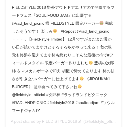
FIELDSTYLE 2018 野外アウトドアエリアので開催するフ
ードフェス『SOUL FOOD JAM』に出展する
@rad_land_picnic 様 FIELDSTYLE 限定バーガー
完成
したそうです！ 楽しみ
. #Repost @rad_land_picnic
・・・ . 【Field-style limited】 12月ですがまだまだ暖か
い日が続いてますけどそろそろ冬がやって来る！ 秋の味
覚も終盤を迎えてます柿も終わり…そんな最後の柿で#フ
ィールドスタイル 限定バーガー作りました
豊橋の次郎
柿 をマスカルポーネで和え 胡椒で締めてあります 柿の甘
さが引き立つバーガーに仕上げてます
《JIROUKAKI
BURGER》 是非食べてみて下さいね
@fieldstyle_official #次郎柿 #ラッドランドピクニック
#RADLANDPICNIC #fieldstyle2018 #soulfoodjam #ソウル
フードジャム
A post shared by
FIELD STYLE 2018
(@fieldstyle_official) on