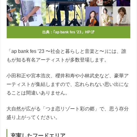
出典：
｢ap bank fes ’23」HP
「ap bank fes ’23 〜社会と暮らしと音楽と〜｣には、誰
もが知る有名アーティストが多数登場します。
小田和正や宮本浩次、櫻井和寿や小林武史など、豪華ア
ーティストが集結しますので、忘れられない思い出にな
ることは間違いありません。
大自然が広がる「つま恋リゾート彩の郷」で、思う存分
盛り上がってください。
充実したフードエリア