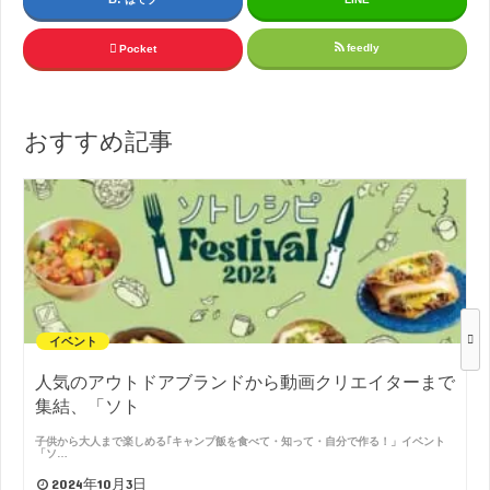
feedly
Pocket
おすすめ記事
イベント
人気のアウトドアブランドから動画クリエイターまで
集結、「ソト
子供から大人まで楽しめる｢キャンプ飯を食べて・知って・自分で作る！」イベント
「ソ…
2024年10月3日