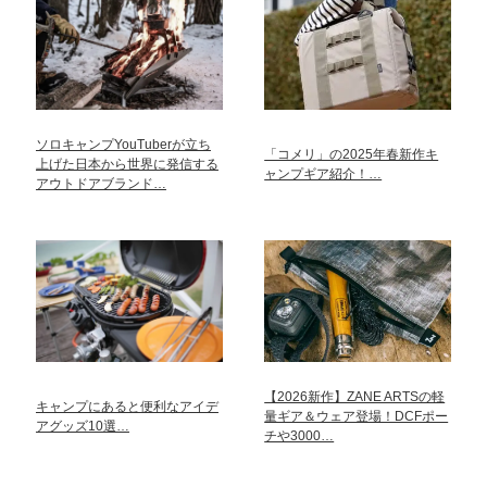
ソロキャンプYouTuberが立ち
「コメリ」の2025年春新作キ
上げた日本から世界に発信する
ャンプギア紹介！…
アウトドアブランド…
【2026新作】ZANE ARTSの軽
キャンプにあると便利なアイデ
量ギア＆ウェア登場！DCFポー
アグッズ10選…
チや3000…