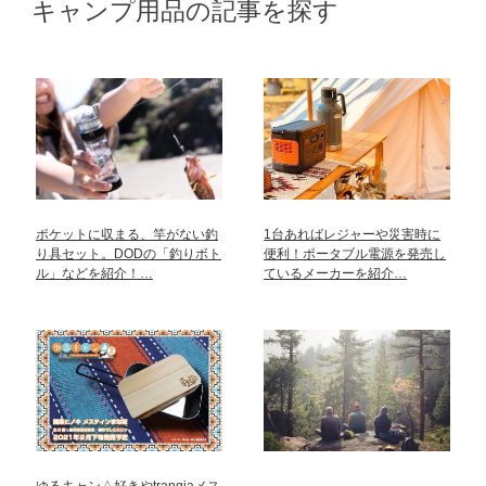
キャンプ用品の記事を探す
ポケットに収まる、竿がない釣
1台あればレジャーや災害時に
り具セット。DODの「釣りボト
便利！ポータブル電源を発売し
ル」などを紹介！…
ているメーカーを紹介…
ゆるキャン△好きやtrangiaメス