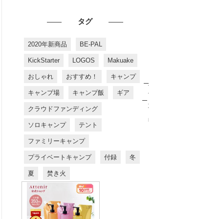
タグ
2020年新商品
BE-PAL
KickStarter
LOGOS
Makuake
おしゃれ
おすすめ！
キャンプ
お
す
キャンプ場
キャンプ飯
ギア
す
め
クラウドファンディング
商
品
ソロキャンプ
テント
ファミリーキャンプ
プライベートキャンプ
付録
冬
夏
焚き火