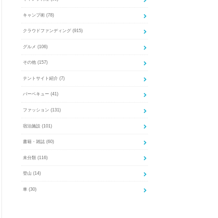
キャンプ術
(78)
クラウドファンディング
(915)
グルメ
(106)
その他
(157)
テントサイト紹介
(7)
バーベキュー
(41)
ファッション
(131)
宿泊施設
(101)
書籍・雑誌
(60)
未分類
(116)
登山
(14)
車
(30)