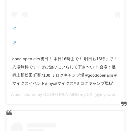
good open airs初日！ 本日16時まで！ 明日も16時まで！
入場無料です！ぜひ遊びにいらして下さ〜い！ 会場：足
柄上郡松田町寄7138 ミロクキャンプ場 #goodopenairs #
マイクスイベント#myx#マイクス#ミロクキャンプ場
A post shared by
GOOD OPEN AIRS myX
(@myxwear) on
No