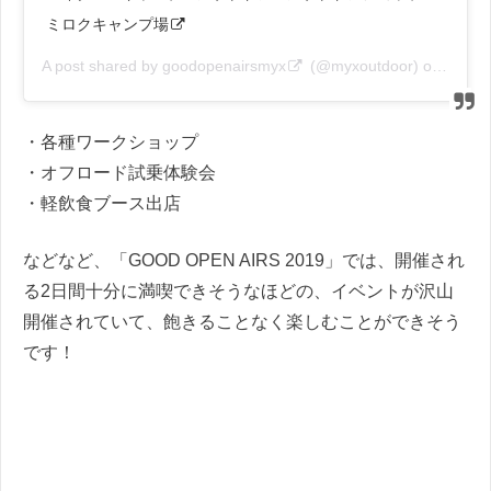
ミロクキャンプ場
A post shared by
goodopenairsmyx
(@myxoutdoor) on
Nov 1
・各種ワークショップ
・オフロード試乗体験会
・軽飲食ブース出店
などなど、「GOOD OPEN AIRS 2019」では、開催され
る2日間十分に満喫できそうなほどの、イベントが沢山
開催されていて、飽きることなく楽しむことができそう
です！