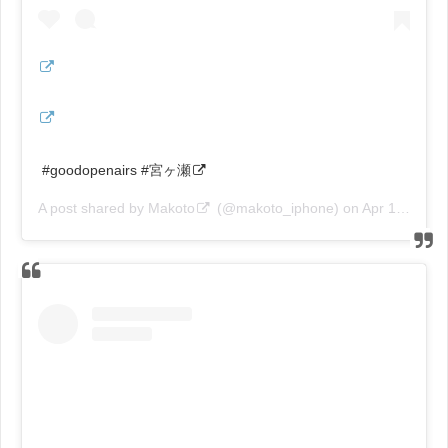
#goodopenairs #宮ヶ瀬
A post shared by
Makoto
(@makoto_iphone) on
Apr 14, 2018 at 10:55pm PDT