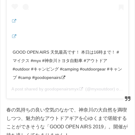
GOOD OPEN AIRS 天気最高です！ 本日は16時まで！ #
マイクス #myx #神奈川トヨタ自動車 #アウトドア
#outdoor #キャンピング #camping #outdoorgear #キャン
プ #camp #goodopenairs
A post shared by
goodopenairsmyx
(@myxoutdoor) on
Nov 1
春の気持ちの良い空気のなかで、神奈川の大自然を満喫
しつつ、魅力的なアウトドアギアを心ゆくまで堪能する
ことができそうな「GOOD OPEN AIRS 2019」。開催が