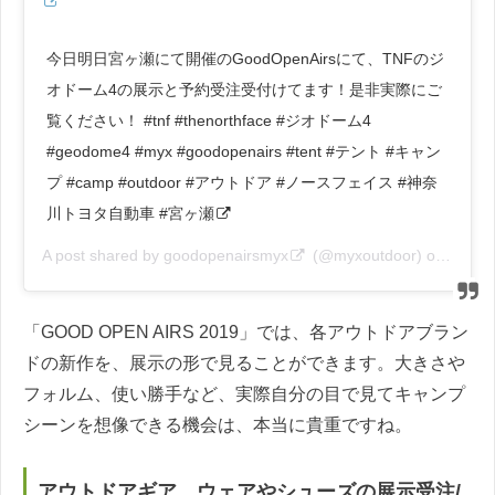
今日明日宮ヶ瀬にて開催のGoodOpenAirsにて、TNFのジ
オドーム4の展示と予約受注受付けてます！是非実際にご
覧ください！ #tnf #thenorthface #ジオドーム4
#geodome4 #myx #goodopenairs #tent #テント #キャン
プ #camp #outdoor #アウトドア #ノースフェイス #神奈
川トヨタ自動車 #宮ヶ瀬
A post shared by
goodopenairsmyx
(@myxoutdoor) on
Apr 13
「GOOD OPEN AIRS 2019」では、各アウトドアブラン
ドの新作を、展示の形で見ることができます。大きさや
フォルム、使い勝手など、実際自分の目で見てキャンプ
シーンを想像できる機会は、本当に貴重ですね。
アウトドアギア、ウェアやシューズの展示受注/