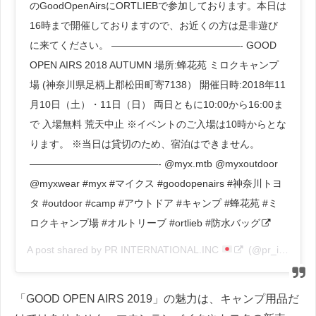
のGoodOpenAirsにORTLIEBで参加しております。本日は
16時まで開催しておりますので、お近くの方は是非遊び
に来てください。 —————————————- GOOD
OPEN AIRS 2018 AUTUMN 場所:蜂花苑 ミロクキャンプ
場 (神奈川県足柄上郡松田町寄7138） 開催日時:2018年11
月10日（土）・11日（日） 両日ともに10:00から16:00ま
で 入場無料 荒天中止 ※イベントのご入場は10時からとな
ります。 ※当日は貸切のため、宿泊はできません。
—————————————- @myx.mtb @myxoutdoor
@myxwear #myx #マイクス #goodopenairs #神奈川トヨ
タ #outdoor #camp #アウトドア #キャンプ #蜂花苑 #ミ
ロクキャンプ場 #オルトリーブ #ortlieb #防水バッグ
A post shared by
PR INTERNATIONAL.INC
(@pr_international.inc) on
「GOOD OPEN AIRS 2019」の魅力は、キャンプ用品だ