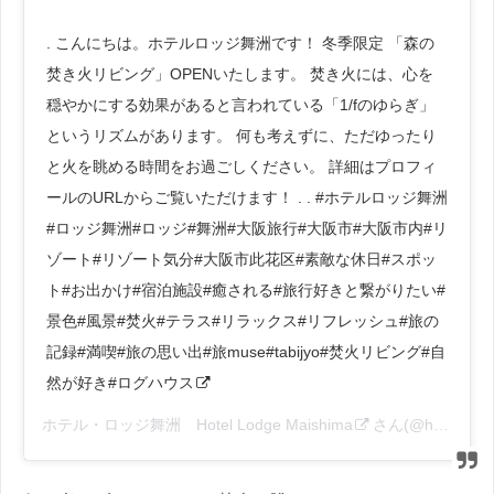
. こんにちは。ホテルロッジ舞洲です！ 冬季限定 「森の
焚き火リビング」OPENいたします。 焚き火には、心を
穏やかにする効果があると言われている「1/fのゆらぎ」
というリズムがあります。 何も考えずに、ただゆったり
と火を眺める時間をお過ごしください。 詳細はプロフィ
ールのURLからご覧いただけます！ . . #ホテルロッジ舞洲
#ロッジ舞洲#ロッジ#舞洲#大阪旅行#大阪市#大阪市内#リ
ゾート#リゾート気分#大阪市此花区#素敵な休日#スポッ
ト#お出かけ#宿泊施設#癒される#旅行好きと繋がりたい#
景色#風景#焚火#テラス#リラックス#リフレッシュ#旅の
記録#満喫#旅の思い出#旅muse#tabijyo#焚火リビング#自
然が好き#ログハウス
ホテル・ロッジ舞洲 Hotel Lodge Maishima
さん(@hotel_lodge_maishima)がシェアした投稿 –