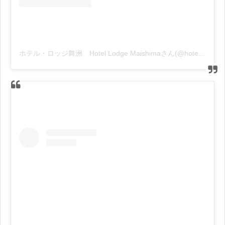
ホテル・ロッジ舞洲 Hotel Lodge Maishimaさん(@hotel_lodge_maishima)がシェアした投稿