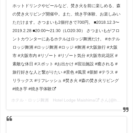
ホットドリンクやビールなど、焚き火を前に楽しめる、森
の焚き火リビング開催中。また、焼き芋体験、お楽しみい
ただけます。さつまいも2個付きで700円。 ■2018.12.3〜
2019.2.28 ■20:00〜21:30（LO20:30） さつまいもがフロ
ントカウンターにあるホテルはロッジ舞洲だけ。 #ホテル
ロッジ舞洲 #ロッジ舞洲 #ロッジ #舞洲 #大阪旅行 #大阪
市 #大阪市内 #リゾート #リゾート気分 #大阪市此花区 #
素敵な休日 #スポット #お出かけ #宿泊施設 #癒される #
旅行好きな人と繋がりたい #景色 #風景 #新鮮 #テラス #
リラックス #リフレッシュ #焚き火 #森の焚き火リビング
#焼き芋 #焼き芋体験
ホテル・ロッジ舞洲 Hotel Lodge Maishima
さん(@hotel_lodge_maishima)がシェアした投稿 –