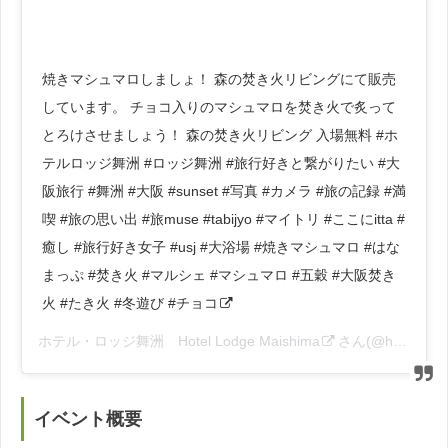
焼きマシュマロしましょ！ 森の焚き火リビングにて販売
しています。 チョコ入りのマシュマロを焚き火で炙って
とろけさせましょう！ 森の焚き火リビング 入場無料 #ホ
テルロッジ舞洲 #ロッジ舞洲 #旅行好きと繋がりたい #大
阪旅行 #舞洲 #大阪 #sunset #写真 #カメラ #旅の記録 #満
喫 #旅の思い出 #旅muse #tabijyo #マイトリ #ここにitta #
癒し #旅行好き女子 #usj #大浴場 #焼きマシュマロ #はな
まっぷ #焚き火 #マルシェ #マシュマロ #五穀 #大阪焚き
火 #たき火 #冬遊び #チョコ
ホテル・ロッジ舞洲 Hotel Lodge Maishima
さん(@hotel_lodge_maishima)がシェアした投稿 –
イベント概要