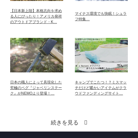
【日本新上陸】本格志向を求め
マイナス環境でも快眠！シュラ
る人にぴったり！アメリカ発祥
フ特集…
のアウトドアブランド・K…
日本の職人によって具現化した
キャンプでこたつ！？ミスマッ
究極のペグ『ジャベリンステー
チだけど暖かいアイテムがクラ
ク』がNEMOより登場！…
ウドファンディングサイト…
続きを見る