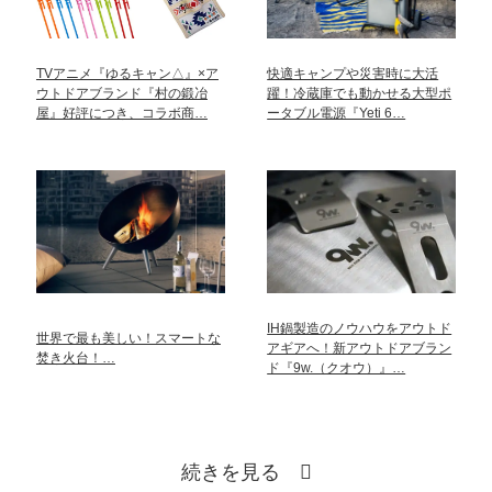
TVアニメ『ゆるキャン△』×ア
快適キャンプや災害時に大活
ウトドアブランド『村の鍛冶
躍！冷蔵庫でも動かせる大型ポ
屋』好評につき、コラボ商…
ータブル電源『Yeti 6…
IH鍋製造のノウハウをアウトド
世界で最も美しい！スマートな
アギアへ！新アウトドアブラン
焚き火台！…
ド『9w.（クオウ）』…
続きを見る