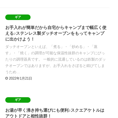
ギア
お手入れが簡単だから自宅からキャンプまで幅広く使
える♪ステンレス製ダッチオーブンをもってキャンプ
に出かけよう！
ダッチオーブンといえば、「煮る」・「炒める」・「蒸
す」・「焼く」の調理が可能な保温性抜群のキャンプにぴっ
たりの調理器具です。 一般的に流通しているのは鉄製のダッ
チオーブンではありますが、お手入れをさぼると錆びてしま
うため…
2022年1月21日
ギア
お湯が早く沸き持ち運びにも便利♪スクエアケトルは
アウトドアと相性抜群！