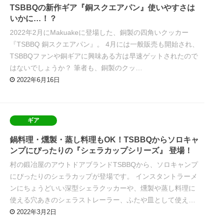
TSBBQの新作ギア『銅スクエアパン』使いやすさは
いかに…！？
2022年2月にMakuakeに登場した、銅製の四角いクッカー
『TSBBQ 銅スクエアパン』。 4月には一般販売も開始され、
TSBBQファンや銅ギアに興味ある方は早速ゲットされたので
はないでしょうか？ 筆者も、銅製のクッ…
2022年6月16日
ギア
鍋料理・燻製・蒸し料理もOK！TSBBQからソロキャ
ンプにぴったりの『シェラカップシリーズ』 登場！
村の鍛冶屋のアウトドアブランドTSBBQから、ソロキャンプ
にぴったりのシェラカップが登場です。 インスタントラーメ
ンにちょうどいい深型シェラクッカーや、燻製や蒸し料理に
使える穴あきのシェラストレーラー、ふたや皿として使え…
2022年3月2日