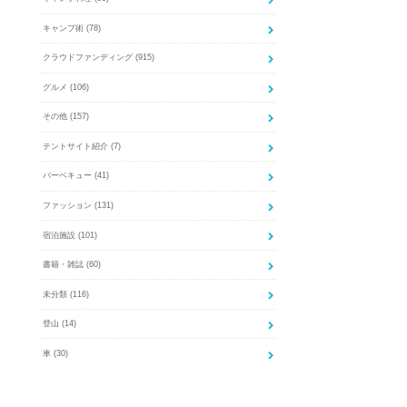
キャンプ術
(78)
クラウドファンディング
(915)
グルメ
(106)
その他
(157)
テントサイト紹介
(7)
バーベキュー
(41)
ファッション
(131)
宿泊施設
(101)
書籍・雑誌
(60)
未分類
(116)
登山
(14)
車
(30)