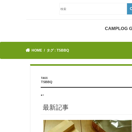
CAMPLOG
HOME
タグ : TSBBQ
TSBBQ
●×
最新記事