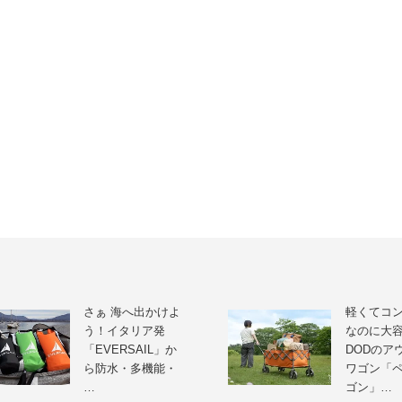
さぁ 海へ出かけよ
軽くてコ
う！イタリア発
なのに大
「EVERSAIL」か
DODのア
ら防水・多機能・
ワゴン「
…
ゴン」…