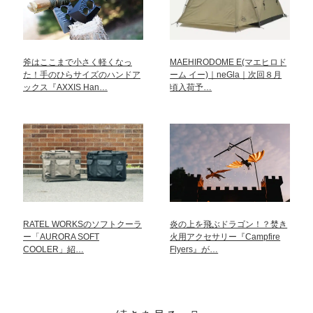
斧はここまで小さく軽くなっ
MAEHIRODOME E(マエヒロド
た！手のひらサイズのハンドア
ーム イー)｜neGla｜次回８月
ックス『AXXIS Han…
頃入荷予…
RATEL WORKSのソフトクーラ
炎の上を飛ぶドラゴン！？焚き
ー「AURORA SOFT
火用アクセサリー『Campfire
COOLER」紹…
Flyers』が…