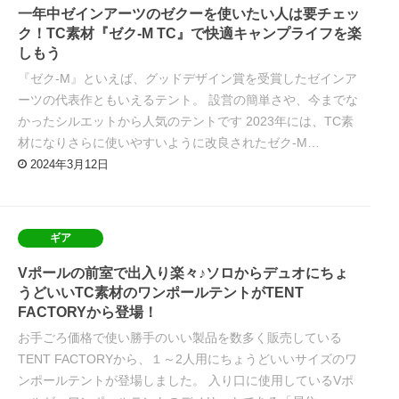
一年中ゼインアーツのゼクーを使いたい人は要チェッ
ク！TC素材『ゼク-M TC』で快適キャンプライフを楽
しもう
『ゼク-M』といえば、グッドデザイン賞を受賞したゼインア
ーツの代表作ともいえるテント。 設営の簡単さや、今までな
かったシルエットから人気のテントです 2023年には、TC素
材になりさらに使いやすいように改良されたゼク-M…
2024年3月12日
ギア
Vポールの前室で出入り楽々♪ソロからデュオにちょ
うどいいTC素材のワンポールテントがTENT
FACTORYから登場！
お手ごろ価格で使い勝手のいい製品を数多く販売している
TENT FACTORYから、１～2人用にちょうどいいサイズのワ
ンポールテントが登場しました。 入り口に使用しているVポ