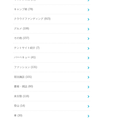
キャンプ術
(78)
クラウドファンディング
(915)
グルメ
(106)
その他
(157)
テントサイト紹介
(7)
バーベキュー
(41)
ファッション
(131)
宿泊施設
(101)
書籍・雑誌
(60)
未分類
(116)
登山
(14)
車
(30)