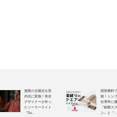
無限の太陽光を室
固形燃料
内光に変換！有名
能！シン
デザイナーが作っ
伝導率に
たソーラーライト
『銅製ス
『Su…
ン』と『