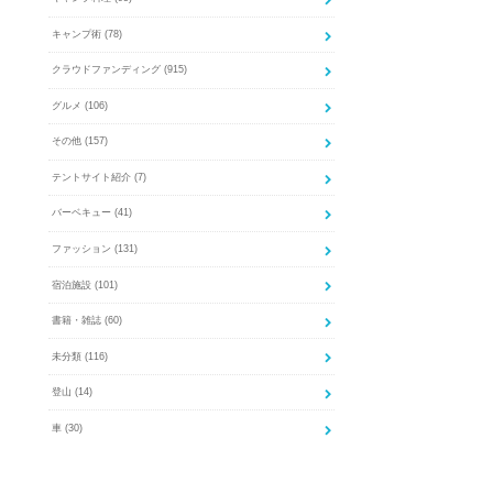
キャンプ術
(78)
クラウドファンディング
(915)
グルメ
(106)
その他
(157)
テントサイト紹介
(7)
バーベキュー
(41)
ファッション
(131)
宿泊施設
(101)
書籍・雑誌
(60)
未分類
(116)
登山
(14)
車
(30)