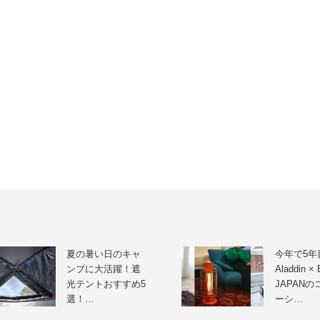
夏の暑い日のキャ
今年で5年
ンプに大活躍！遮
Aladdin 
光テントおすすめ5
JAPAN
選！…
ーシ…