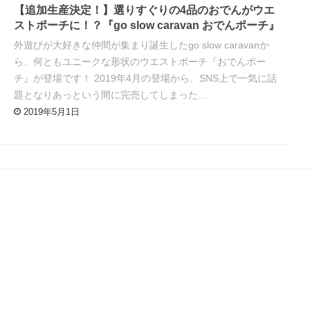
【追加生産決定！】選りすぐりの4品のおでんがウエ
ストポーチに！？『go slow caravan おでんポーチ』
外遊びが大好きな仲間が集まり誕生したgo slow caravanか
ら、何ともユニークな形状のウエストポーチ『おでんポー
チ』が登場です！ 2019年4月の登場から、SNS上で一気に話
題となりあっという間に完売してしまった…
2019年5月1日