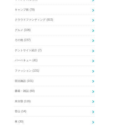
キャンプ術
(78)
クラウドファンディング
(915)
グルメ
(106)
その他
(157)
テントサイト紹介
(7)
バーベキュー
(41)
ファッション
(131)
宿泊施設
(101)
書籍・雑誌
(60)
未分類
(116)
登山
(14)
車
(30)