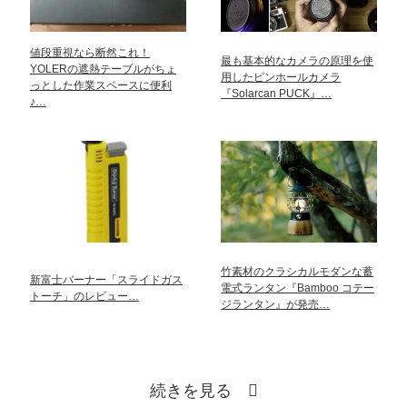
値段重視なら断然これ！
最も基本的なカメラの原理を使
YOLERの遮熱テーブルがちょ
用したピンホールカメラ
っとした作業スペースに便利
『Solarcan PUCK』…
♪…
竹素材のクラシカルモダンな蓄
新富士バーナー「スライドガス
電式ランタン『Bamboo コテー
トーチ」のレビュー…
ジランタン』が発売…
続きを見る