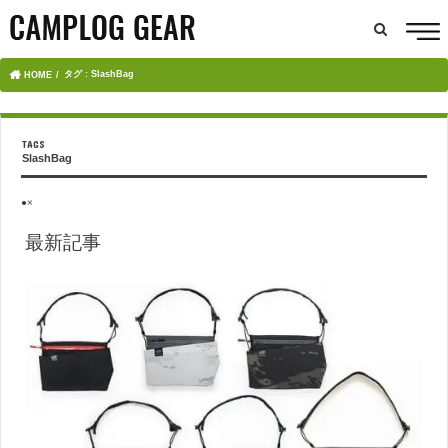
タグ : SlashBag
HOME
SlashBag
●×
最新記事