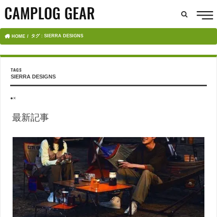
タグ : SIERRA DESIGNS
HOME
SIERRA DESIGNS
●×
最新記事