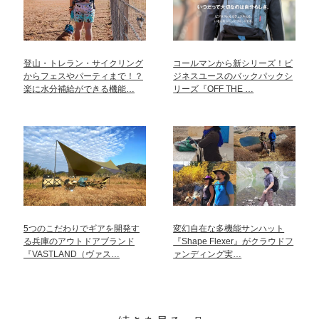
登山・トレラン・サイクリング
コールマンから新シリーズ！ビ
からフェスやパーティまで！？
ジネスユースのバックパックシ
楽に水分補給ができる機能…
リーズ『OFF THE …
5つのこだわりでギアを開発す
変幻自在な多機能サンハット
る兵庫のアウトドアブランド
『Shape Flexer』がクラウドフ
『VASTLAND（ヴァス…
ァンディング実…