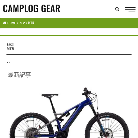
タグ : MTB
HOME
MTB
●×
最新記事