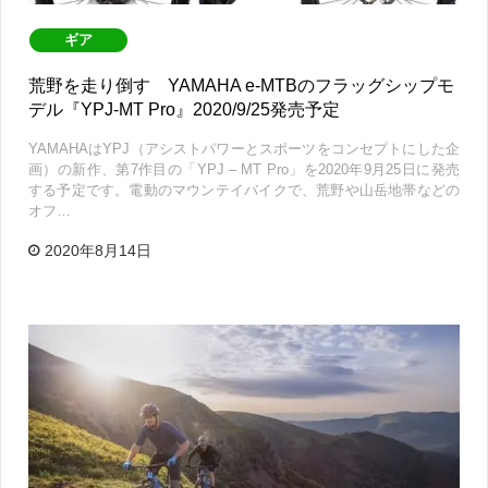
ギア
荒野を走り倒す YAMAHA e-MTBのフラッグシップモ
デル『YPJ-MT Pro』2020/9/25発売予定
YAMAHAはYPJ（アシストパワーとスポーツをコンセプトにした企
画）の新作、第7作目の「YPJ – MT Pro」を2020年9月25日に発売
する予定です。電動のマウンテイバイクで、荒野や山岳地帯などの
オフ…
2020年8月14日