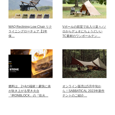
WAQ Reclining Low Chair リク
Vポールの前室で出入り楽々♪ソ
ライニングローチェア【1年
ロからデュオにちょうどいい
保…
TC素材のワンポールテン…
燃料は、2×4の端材！豪快に炎
オンライン販売は5月中旬か
が吹き上がる焚き火台
ら！SABBATICAL 2023年新作
「IRONBLOCK」の『吹火…
テントのご紹介…