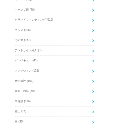
キャンプ術
(78)
クラウドファンディング
(915)
グルメ
(106)
その他
(157)
テントサイト紹介
(7)
バーベキュー
(41)
ファッション
(131)
宿泊施設
(101)
書籍・雑誌
(60)
未分類
(116)
登山
(14)
車
(30)