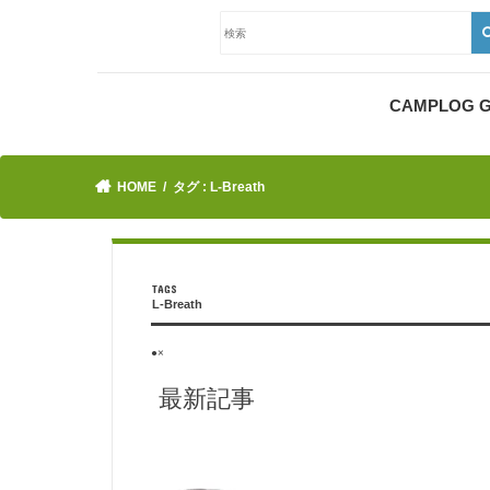
CAMPLOG
HOME
タグ : L-Breath
L-Breath
●×
最新記事