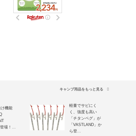
キャンプ用品をもっと見る
軽量でサビにく
除け機能
く、強度も高い
Q
「チタンペグ」が
NT
「VASTLAND」か
」登場！…
ら登…