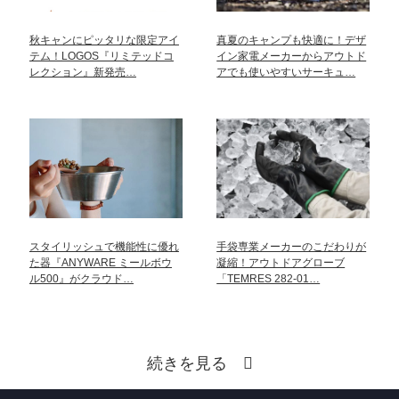
秋キャンにピッタリな限定アイ
真夏のキャンプも快適に！デザ
テム！LOGOS『リミテッドコ
イン家電メーカーからアウトド
レクション』新発売…
アでも使いやすいサーキュ…
スタイリッシュで機能性に優れ
手袋専業メーカーのこだわりが
た器『ANYWARE ミールボウ
凝縮！アウトドアグローブ
ル500』がクラウド…
「TEMRES 282-01…
続きを見る