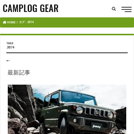
タグ : JB74
HOME
JB74
●×
最新記事