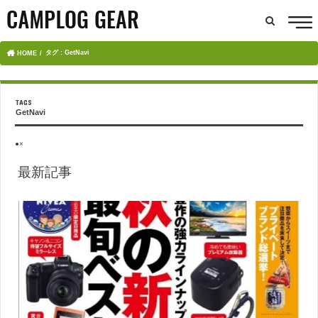
タグ : GetNavi
HOME
GetNavi
●×
最新記事