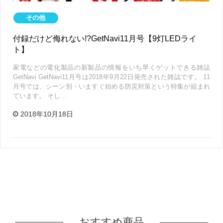
その他
付録だけど侮れない!?GetNavi11月号【9灯LEDライ
ト】
家電などの電化製品の新製品の情報をいち早くゲットできる雑誌
GetNavi GetNavi11月号は2018年9月22日発売された雑誌です。 11
月号では、シーン別・いますぐ始める防災対策という特集が組まれ
ています。 そし…
2018年10月18日
おすすめ商品