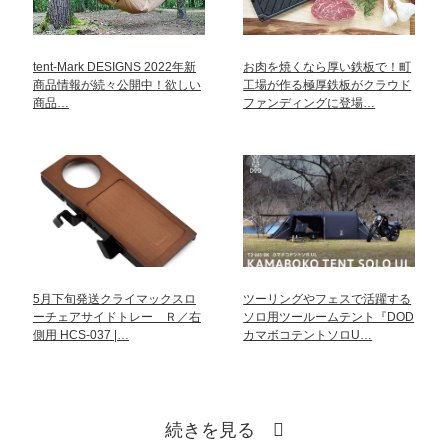
tent-Mark DESIGNS 2022年新
お肉を焼くなら厚い鉄板で！町
商品情報が続々公開中！欲しい
工場が作る極厚鉄板がクラウド
商品…
ファンディングに登場…
5月下旬発送クライマックスロ
ツーリングやフェスで活躍する
ーチェアサイドトレー Ｒ／右
ソロ用ツールームテント『DOD
側用 HCS-037 |…
カマボコテントソロU…
続きを見る