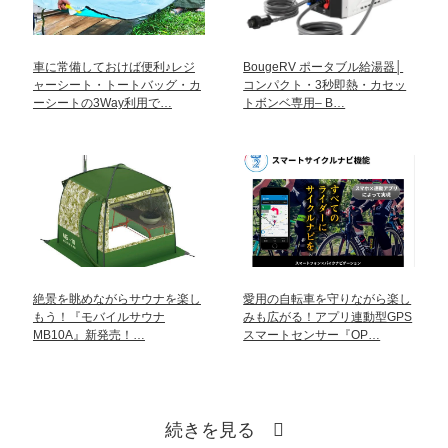
車に常備しておけば便利♪レジ
BougeRV ポータブル給湯器│
ャーシート・トートバッグ・カ
コンパクト・3秒即熱・カセッ
ーシートの3Way利用で…
トボンベ専用– B…
絶景を眺めながらサウナを楽し
愛用の自転車を守りながら楽し
もう！『モバイルサウナ
みも広がる！アプリ連動型GPS
MB10A』新発売！…
スマートセンサー『OP…
続きを見る