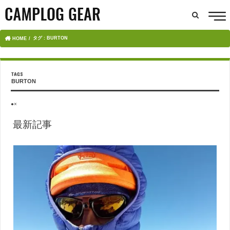
タグ : BURTON
HOME
BURTON
●×
最新記事