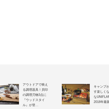
アウトドアで映え
キャンプ
る調理器具！貝印
す楽しく
の調理刃物3点に
なUNIFL
『ウッドスタイ
2018年
ル』が登…