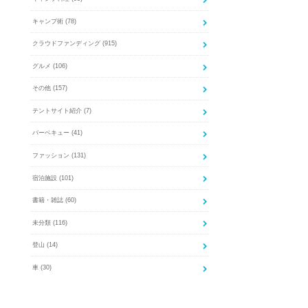
キャンプ術
(78)
クラウドファンディング
(915)
グルメ
(106)
その他
(157)
テントサイト紹介
(7)
バーベキュー
(41)
ファッション
(131)
宿泊施設
(101)
書籍・雑誌
(60)
未分類
(116)
登山
(14)
車
(30)