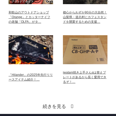
和歌山のアウトドアショップ
都心からわずか90分の大自然！
「Orange」とカッターナイフ
山梨県・道志村にカフェスタン
の老舗「OLFA」がタ…
ドを開業するための支援…
iwatani焼き上手さんαは替えプ
「Hilander」の2025年先行リリ
レートがあるから長く愛用でき
ースアイテム紹介！…
るぞ！…
続きを見る