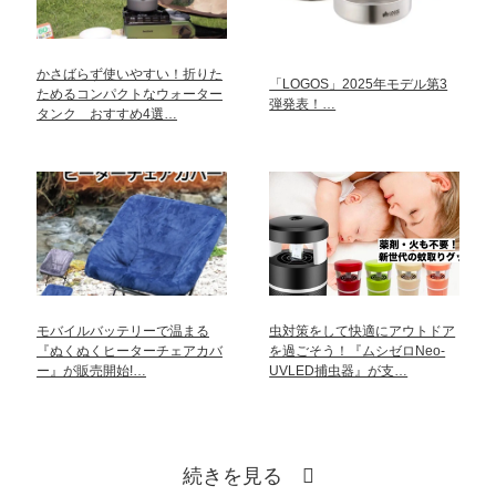
かさばらず使いやすい！折りた
「LOGOS」2025年モデル第3
ためるコンパクトなウォーター
弾発表！…
タンク おすすめ4選…
モバイルバッテリーで温まる
虫対策をして快適にアウトドア
『ぬくぬくヒーターチェアカバ
を過ごそう！『ムシゼロNeo-
ー』が販売開始!…
UVLED捕虫器』が支…
続きを見る