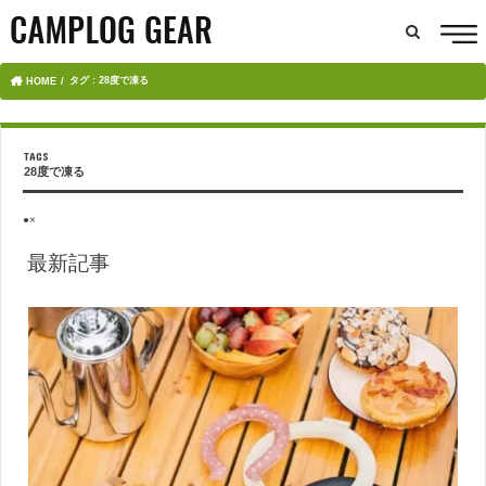
タグ : 28度で凍る
HOME
28度で凍る
●×
最新記事