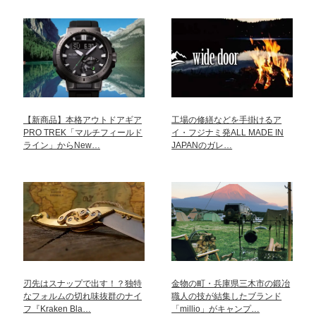
【新商品】本格アウトドアギア
工場の修繕などを手掛けるア
PRO TREK「マルチフィールド
イ・フジナミ発ALL MADE IN
ライン」からNew…
JAPANのガレ…
刃先はスナップで出す！？独特
金物の町・兵庫県三木市の鍛冶
なフォルムの切れ味抜群のナイ
職人の技が結集したブランド
フ『Kraken Bla…
「millio」がキャンプ…