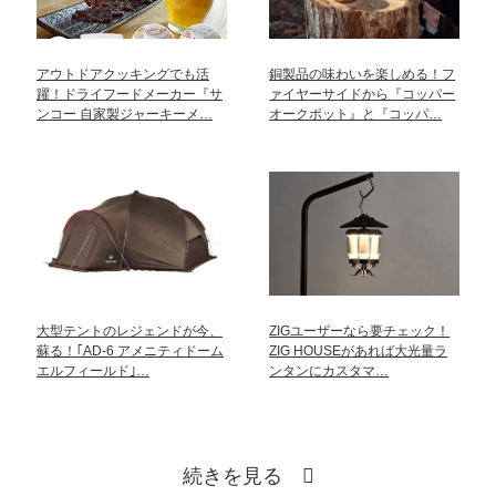
アウトドアクッキングでも活
銅製品の味わいを楽しめる！フ
躍！ドライフードメーカー『サ
ァイヤーサイドから『コッパー
ンコー 自家製ジャーキーメ…
オークポット』と『コッパ…
大型テントのレジェンドが今、
ZIGユーザーなら要チェック！
蘇る！｢AD-6 アメニティドーム
ZIG HOUSEがあれば大光量ラ
エルフィールド｣…
ンタンにカスタマ…
続きを見る