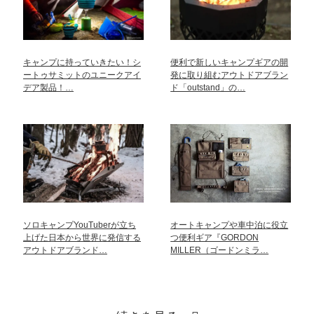
キャンプに持っていきたい！シ
便利で新しいキャンプギアの開
ートゥサミットのユニークアイ
発に取り組むアウトドアブラン
デア製品！…
ド「outstand」の…
ソロキャンプYouTuberが立ち
オートキャンプや車中泊に役立
上げた日本から世界に発信する
つ便利ギア『GORDON
アウトドアブランド…
MILLER（ゴードンミラ…