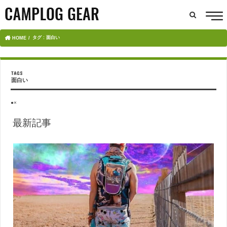
タグ : 面白い
HOME
面白い
●×
最新記事