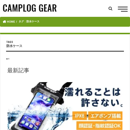
タグ : 防水ケース
HOME
防水ケース
●×
最新記事