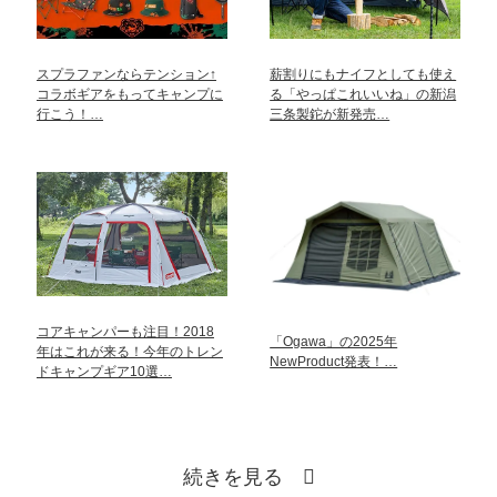
スプラファンならテンション↑
薪割りにもナイフとしても使え
コラボギアをもってキャンプに
る「やっぱこれいいね」の新潟
行こう！…
三条製鉈が新発売…
コアキャンパーも注目！2018
「Ogawa」の2025年
年はこれが来る！今年のトレン
NewProduct発表！…
ドキャンプギア10選…
続きを見る