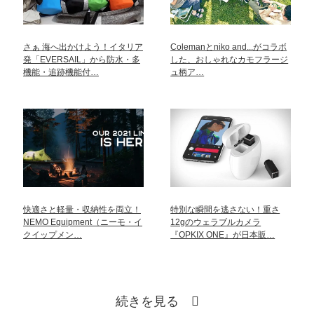
さぁ 海へ出かけよう！イタリア
Colemanとniko and...がコラボ
発「EVERSAIL」から防水・多
した、おしゃれなカモフラージ
機能・追跡機能付…
ュ柄ア…
快適さと軽量・収納性を両立！
特別な瞬間を逃さない！重さ
NEMO Equipment（ニーモ・イ
12gのウェラブルカメラ
クイップメン…
『OPKIX ONE』が日本販…
続きを見る