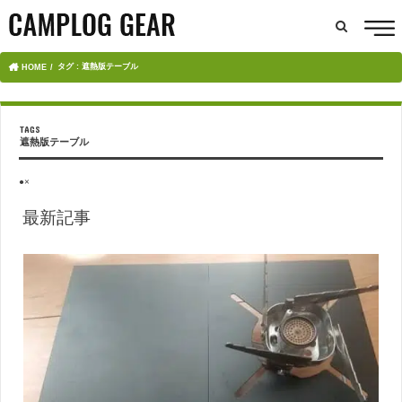
タグ : 遮熱版テーブル
HOME
遮熱版テーブル
●×
最新記事