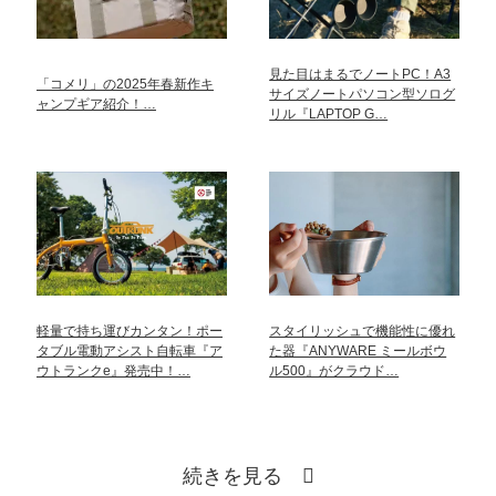
見た目はまるでノートPC！A3
「コメリ」の2025年春新作キ
サイズノートパソコン型ソログ
ャンプギア紹介！…
リル『LAPTOP G…
軽量で持ち運びカンタン！ポー
スタイリッシュで機能性に優れ
タブル電動アシスト自転車『ア
た器『ANYWARE ミールボウ
ウトランクe』発売中！…
ル500』がクラウド…
続きを見る