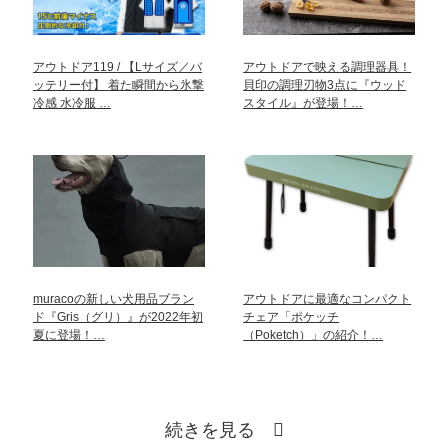
アウトドア119 / 【Lサイズ／バ
アウトドアで映える調理器具！
ッテリー付】 着た瞬間から氷撃
貝印の調理刃物3点に『ウッド
冷感 水冷服 …
スタイル』が登場！…
muracoの新しい犬用品ブラン
アウトドアに最適なコンパクト
ド『Gris（グリ）』が2022年初
チェア「ポケッチ
夏に登場！…
（Poketch）」の紹介！…
続きを見る