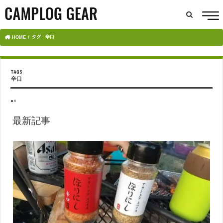
タグ : 辛口
HOME
辛口
●×
最新記事