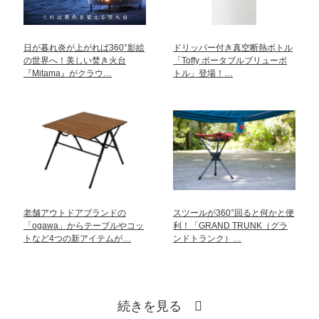
日が暮れ炎が上がれば360°影絵
ドリッパー付き真空断熱ボトル
の世界へ！美しい焚き火台
「Toffy ポータブルブリューボ
『Mitama』がクラウ…
トル」登場！…
老舗アウトドアブランドの
スツールが360°回ると何かと便
「ogawa」からテーブルやコッ
利！「GRAND TRUNK（グラ
トなど4つの新アイテムが…
ンドトランク）…
続きを見る