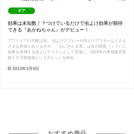
ギア
効果は未知数！？つけているだけで虫よけ効果が期待
できる『あかねちゃん』がデビュー！
アウトドアの大敵は虫。 虫よけスプレーや虫よけアウターなどさま
ざまな対策がありますが、『おにやんま君』は虫の視覚（！？）に
効果を発揮する虫よけアイテムとして登場し、2022年の累積販売実
績５０万個達成という大ヒットを収め…
2023年3月9日
おすすめ商品