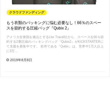
クラウドファンディング
もう衣類のパッキングに悩む必要なし！66％のスペー
スを節約する圧縮バッグ『Qubix 2』
アメリカ合衆国を拠点とするLite Travel社から、スペースを66％節
約する2重圧縮のパッキングバッグ『Qubix2』がKICKSTARTERに
て支援を募集中です。 前作である『Qubix』は、世界中1万人以上
に3万…
2019年8月8日