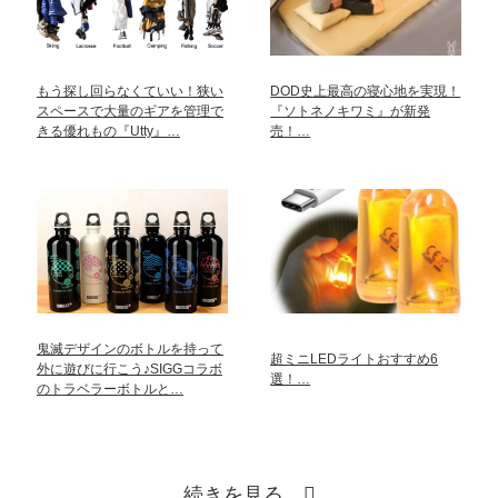
もう探し回らなくていい！狭い
DOD史上最高の寝心地を実現！
スペースで大量のギアを管理で
『ソトネノキワミ』が新発
きる優れもの『Utty』…
売！…
鬼滅デザインのボトルを持って
超ミニLEDライトおすすめ6
外に遊びに行こう♪SIGGコラボ
選！…
のトラベラーボトルと…
続きを見る