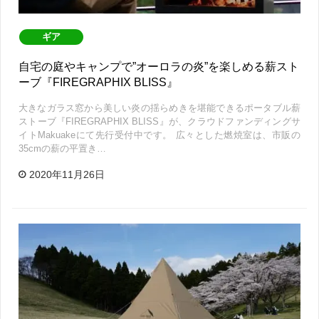
ギア
自宅の庭やキャンプで”オーロラの炎”を楽しめる薪スト
ーブ『FIREGRAPHIX BLISS』
大きなガラス窓から美しい炎の揺らめきを堪能できるポータブル薪
ストーブ『FIREGRAPHIX BLISS』が、クラウドファンディングサ
イトMakuakeにて先行受付中です。 広々とした燃焼室は、市販の
35cmの薪の平置き…
2020年11月26日