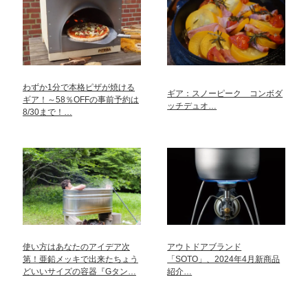
わずか1分で本格ピザが焼ける
ギア：スノーピーク コンボダ
ギア！～58％OFFの事前予約は
ッチデュオ…
8/30まで！…
使い方はあなたのアイデア次
アウトドアブランド
第！亜鉛メッキで出来たちょう
「SOTO」、2024年4月新商品
どいいサイズの容器『Gタン…
紹介…