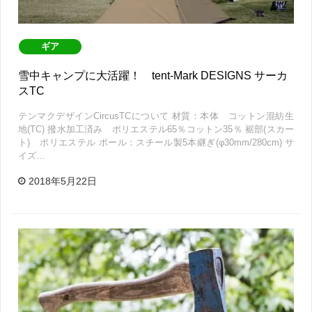
ギア
雪中キャンプに大活躍！ tent-Mark DESIGNS サーカ
スTC
テンマクデザインCircusTCについて 材質：本体 コットン混紡生
地(TC) 撥水加工済み ポリエステル65％コットン35％ 裾部(スカー
ト) ポリエステル ポール：スチール製5本継ぎ(φ30mm/280cm) サ
イズ…
2018年5月22日