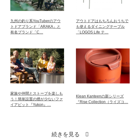
九州の釣り系YouTuberのアウ
アウトドアはもちろんおうちで
トドアブランド「ARAKA」と
も使えるダイニングテーブル
有名ブランド「C…
「LOGOS Life テ…
家族や仲間とストーブを楽しも
Klean Kanteenの新シリーズ
う！簡単設置の煙が少ないファ
『Rise Collection（ライズコ…
イアピット『Yukon』…
続きを見る