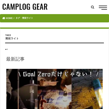
タグ : 筒状ライト
HOME
筒状ライト
●×
最新記事