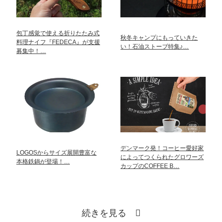
包丁感覚で使える折りたたみ式
秋冬キャンプにもっていきた
料理ナイフ『FEDECA』が支援
い！石油ストーブ特集♪…
募集中！…
デンマーク発！コーヒー愛好家
LOGOSからサイズ展開豊富な
によってつくられたグロワーズ
本格鉄鍋が登場！…
カップのCOFFEE B…
続きを見る